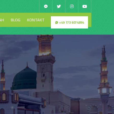
AH
BLOG
KONTAKT
+49 173 6074894