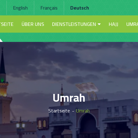
ا
English
Français
Deutsch
SEITE
ÜBER UNS
DIENSTLEISTUNGEN
HAJJ
UMR
Umrah
Startseite
Umrah